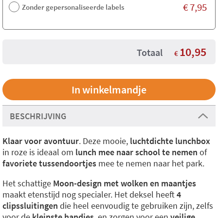
€
7,95
Zonder gepersonaliseerde labels
10,95
Totaal
€
BESCHRIJVING
Klaar voor avontuur
. Deze mooie,
luchtdichte lunchbox
in roze is ideaal om
lunch mee naar school te nemen
of
favoriete tussendoortjes
mee te nemen naar het park.
Het schattige
Moon-design met wolken en maantjes
maakt etenstijd nog specialer. Het deksel heeft
4
clipssluitingen
die heel eenvoudig te gebruiken zijn, zelfs
voor de
kleinste handjes
, en zorgen voor een
veilige