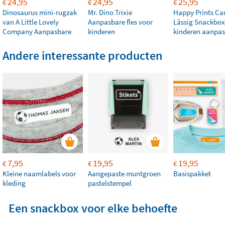
24,95
24,95
25,95
€
€
€
Dinosaurus mini-rugzak
Mr. Dino Trixie
Happy Prints Ca
van A Little Lovely
Aanpasbare fles voor
Lässig Snackbox
Company Aanpasbare
kinderen
kinderen aanpa
Andere interessante producten
7,95
19,95
19,95
€
€
€
Kleine naamlabels voor
Aangepaste muntgroen
Basispakket
kleding
pastelstempel
Een snackbox voor elke behoefte