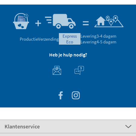
express
Levering
3-4 dagem
Productie
Verzending
eco
Levering
4-5 dagem
Heb je hulp nodig?
Klantenservice