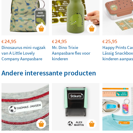
24,95
24,95
25,95
€
€
€
Dinosaurus mini-rugzak
Mr. Dino Trixie
Happy Prints Ca
van A Little Lovely
Aanpasbare fles voor
Lässig Snackbox
Company Aanpasbare
kinderen
kinderen aanpa
Andere interessante producten