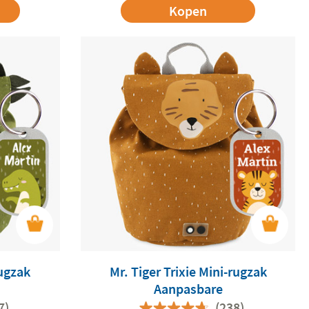
Kopen
rugzak
Mr. Tiger Trixie Mini-rugzak
Aanpasbare
7)
(238)