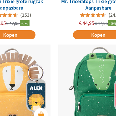
 Trixie grote rugzak
Mr. Triceratops Trixie gr
anpasbare
Aanpasbare
(253)
(24
,95
€
44,95
€
47,95
-6%
€
47,95
-6
Kopen
Kopen