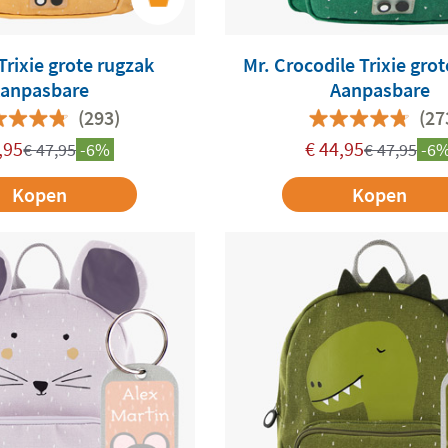
Trixie grote rugzak
Mr. Crocodile Trixie gro
anpasbare
Aanpasbare
(293)
(27
,95
€
44,95
€
47,95
-6%
€
47,95
-6
Kopen
Kopen