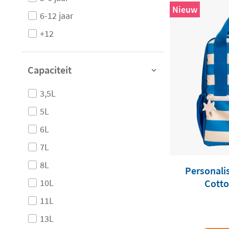
Nieuw
6-12 jaar
+12
Capaciteit
3,5L
5L
6L
7L
8L
Personali
Cotto
10L
11L
13L