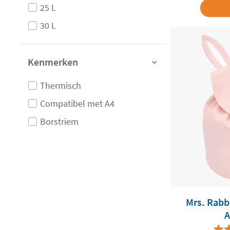
25 L
30 L
Kenmerken
Thermisch
Compatibel met A4
Borstriem
Mrs. Rabbi
A