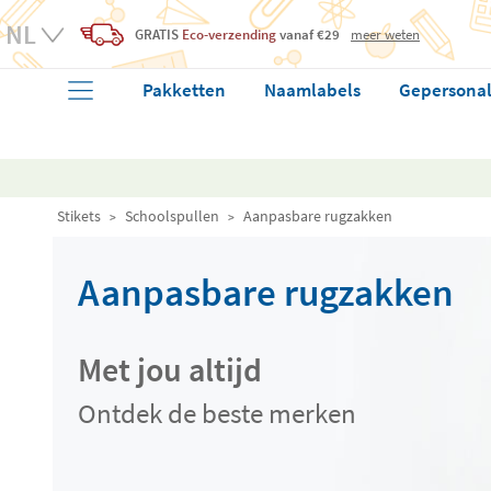
GRATIS
Eco-verzending
vanaf €29
meer weten
Pakketten
Naamlabels
Gepersonal
Stikets
Schoolspullen
Aanpasbare rugzakken
Aanpasbare rugzakken
Met jou altijd
Ontdek de beste merken