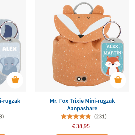
i-rugzak
Mr. Fox Trixie Mini-rugzak
Aanpasbare
8)
(231)
€
38,95