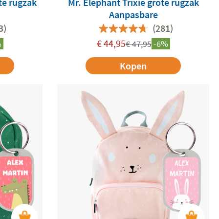
ote rugzak
Mr. Elephant Trixie grote rugzak
Aanpasbare
3)
(281)
€
44,95
%
€
47,95
-6%
Kopen