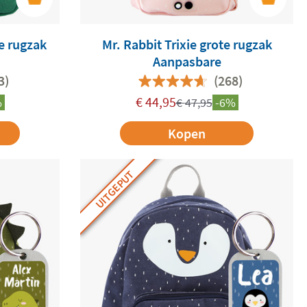
te rugzak
Mr. Rabbit Trixie grote rugzak
Aanpasbare
3)
(268)
€
44,95
%
€
47,95
-6%
Kopen
UITGEPUT