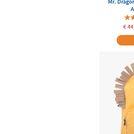
Mr. Dragon
A
€
44