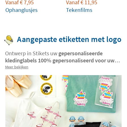
Vanaf
€
7,95
Vanaf
€
11,95
Ophanglusjes
Tekenfilms
Aangepaste etiketten met logo
Ontwerp in Stikets uw
gepersonaliseerde
kledinglabels 100% gepersonaliseerd
voor uw
bedrijf
, organisatie of familie. Selecteer gewoon
Meer bekijken
het formaat, geef de maat aan die u nodig heeft
en u krijgt direct een
prijs zonder
minimumhoeveelheden
! De makkelijkste,
snelste en handigste manier om je eigen heatseal
kledinglabels te maken.