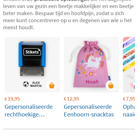
leven van uw gezin een beetje makkelijker en een beetje
beter maken. Bespaar tijd en hoofdpijn, zodat u zich
meer kunt concentreren op u en degenen van wie u het
meest houdt.
19,95
12,95
7,95
€
€
€
Gepersonaliseerde
Gepersonaliseerde
Ophan
rechthoekige
Eenhoorn-snacktas
naaie
naamstempel voor
kleding en
bezittingen