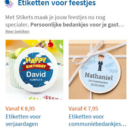
Etiketten voor feestjes
Met Stikets maak je jouw feestjes nu nog
specialer
. Persoonlijke bedankjes voor je gasten
maken is heel eenvoudig met gepersonaliseerde
Meer bekijken
etiketten
. Kies een ontwerp, upload je eigen
design of selecteer je favoriete foto. Zo creëer je
een blijvende herinnering aan een bijzondere
dag.
Vanaf
€
8,95
Vanaf
€
7,95
Etiketten voor
Etiketten voor
verjaardagen
communiebedankjes
en cadeaus