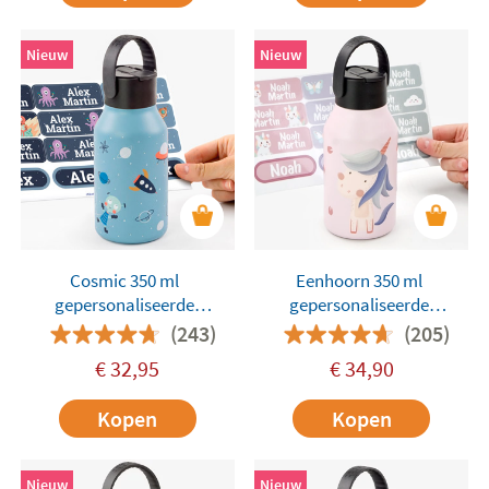
Nieuw
Nieuw
Cosmic 350 ml
Eenhoorn 350 ml
gepersonaliseerde
gepersonaliseerde
Runbott-thermosfles
Runbott-thermosfles
(243)
(205)
€
32,95
€
34,90
Kopen
Kopen
Nieuw
Nieuw