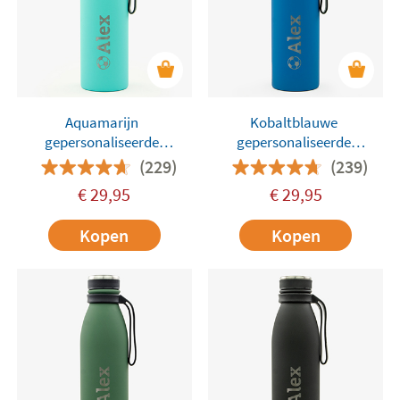
Aquamarijn
Kobaltblauwe
gepersonaliseerde
gepersonaliseerde
Thermische 500ml Fles van
thermische 500ml Fles van
(229)
(239)
Tandem
Tandem
€
29,95
€
29,95
Kopen
Kopen