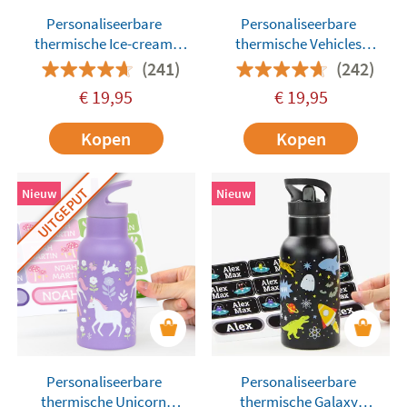
Personaliseerbare
Personaliseerbare
thermische Ice-cream
thermische Vehicles
drinkfles van roestvrij staal
drinkfles van roestvrij staal
(241)
(242)
voor kinderen van A Little
voor kinderen van A Little
€
19,95
€
19,95
Lovely Company
Lovely Company
Kopen
Kopen
UITGEPUT
Nieuw
Nieuw
Personaliseerbare
Personaliseerbare
thermische Unicorn
thermische Galaxy