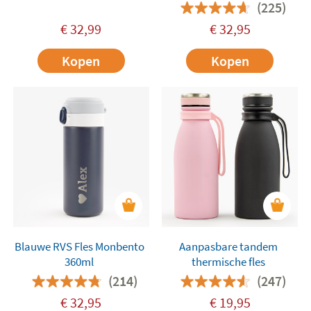
500 ml
(225)
€
32,99
€
32,95
Kopen
Kopen
Blauwe RVS Fles Monbento
Aanpasbare tandem
360ml
thermische fles
(214)
(247)
€
32,95
€
19,95