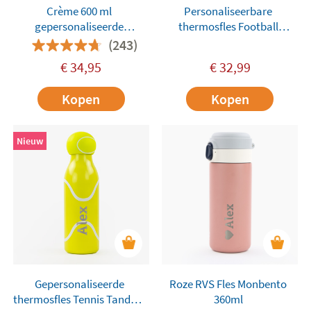
Crème 600 ml
Personaliseerbare
gepersonaliseerde
thermosfles Football
Runbott-fles
Tandem 500 ml
(243)
€
34,95
€
32,99
Kopen
Kopen
Nieuw
Gepersonaliseerde
Roze RVS Fles Monbento
thermosfles Tennis Tandem
360ml