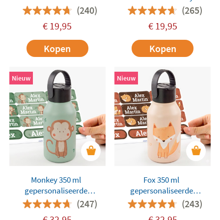
Dreams drinkfles van
drinkfles van roestvrij staal
(240)
(265)
roestvrij staal voor
voor kinderen van A Little
€
19,95
€
19,95
kinderen van A Little Lovely
Lovely Company
Company
Kopen
Kopen
Nieuw
Nieuw
Monkey 350 ml
Fox 350 ml
gepersonaliseerde
gepersonaliseerde
Runbott-thermosfles
Runbott-thermosfles
(247)
(243)
€
32,95
€
32,95