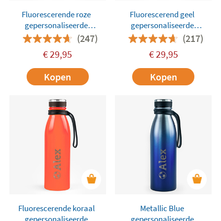
Fluorescerende roze
Fluorescerend geel
gepersonaliseerde
gepersonaliseerde
Thermische 500ml Fles van
Thermische 500ml Fles van
(247)
(217)
Tandem
Tandem
€
29,95
€
29,95
Kopen
Kopen
Fluorescerende koraal
Metallic Blue
gepersonaliseerde
gepersonaliseerde