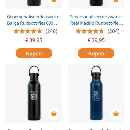
Gepersonaliseerde zwarte
Gepersonaliseerde zwarte
Barça Runbott-fles 600 ml
Real Madrid Runbott-fles
met handtekeningen
600 ml
(246)
(204)
€
39,95
€
39,95
Kopen
Kopen