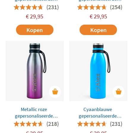
Thermische 500ml Fles van
Thermische 500ml Fles van
(231)
(254)
Tandem
Tandem
€
29,95
€
29,95
Kopen
Kopen
Metallic roze
Cyaanblauwe
gepersonaliseerde
gepersonaliseerde
thermische 500ml fles van
Thermische 500ml Fles van
(218)
(231)
Tandem
Tandem