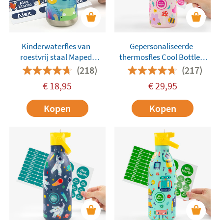
Kinderwaterfles van
Gepersonaliseerde
roestvrij staal Maped
thermosfles Cool Bottles
Jungle Fever
500 ml Bug Life
(218)
(217)
€
18,95
€
29,95
Kopen
Kopen