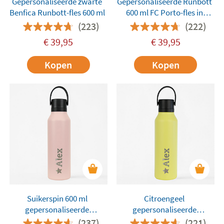
Gepersonaliseerde zwarte
Gepersonaliseerde Runbott
Benfica Runbott-fles 600 ml
600 ml FC Porto-fles in
marineblauw
(223)
(222)
€
39,95
€
39,95
Kopen
Kopen
Suikerspin 600 ml
Citroengeel
gepersonaliseerde
gepersonaliseerde
Runbott-fles
Runbott-fles van 600 ml
(237)
(221)