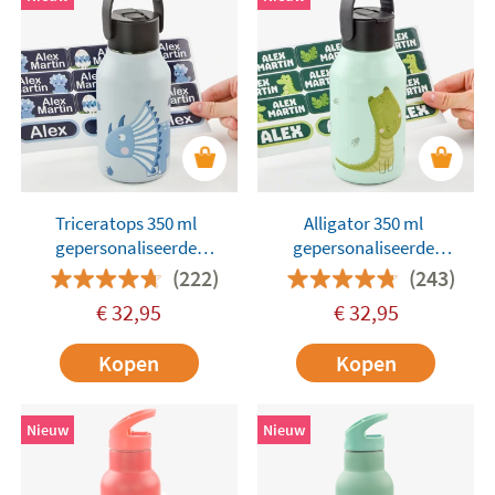
Triceratops 350 ml
Alligator 350 ml
gepersonaliseerde
gepersonaliseerde
Runbott-thermosfles
Runbott-thermosfles
(222)
(243)
€
32,95
€
32,95
Kopen
Kopen
Nieuw
Nieuw