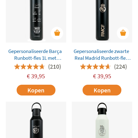
Gepersonaliseerde Barça
Gepersonaliseerde zwarte
Runbott-fles 1L met
Real Madrid Runbott-fles
handtekeningen
1L
(210)
(224)
€
39,95
€
39,95
Kopen
Kopen