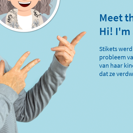
Meet t
Hi! I'm
Stikets werd
probleem va
van haar ki
dat ze verdw