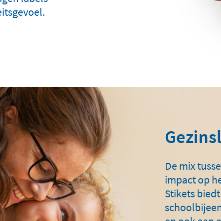
itsgevoel.
Gezins
De mix tusse
impact op he
Stikets biedt
schoolbijee
en ook aan 