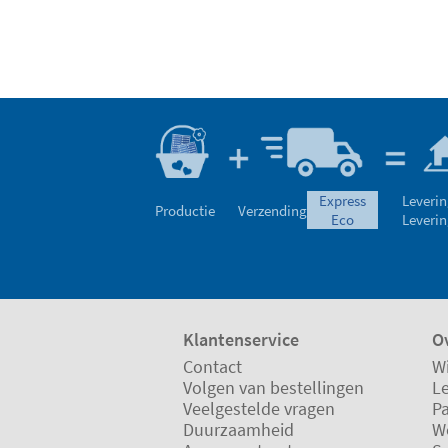
express
Leverin
Productie
Verzending
eco
Leverin
Klantenservice
Ov
Contact
Wi
Volgen van bestellingen
L
Veelgestelde vragen
P
Duurzaamheid
W