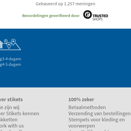
Gebaseerd op 1.257 meningen
Beoordelingen geverifieerd door
g
3-4 dagem
g
4-5 dagem
er stikets
100% zeker
e zijn wij
Betaalmethoden
eer Stikets kennen
Verzending van bestellingen
akketten
Stempels voor kleding en
ork with us
voorwerpen