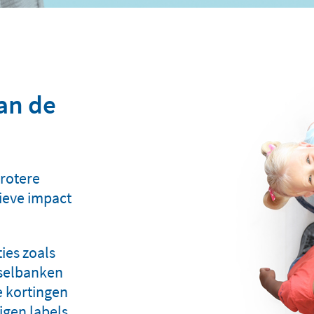
an de
grotere
ieve impact
ies zoals
dselbanken
e kortingen
eigen labels