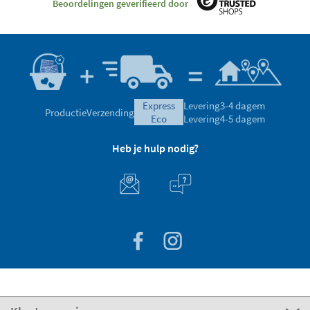
Beoordelingen geverifieerd door
express
Levering
3-4 dagem
Productie
Verzending
eco
Levering
4-5 dagem
Heb je hulp nodig?