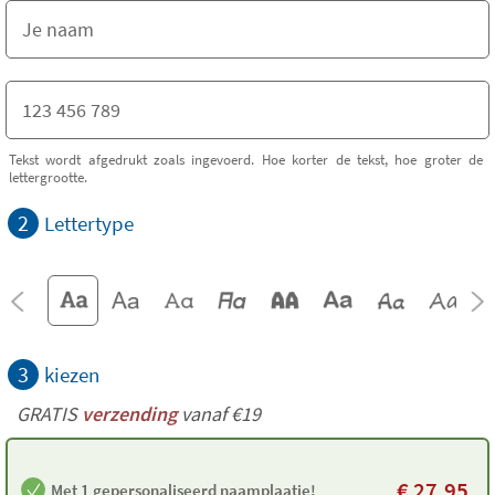
Tekst wordt afgedrukt zoals ingevoerd. Hoe korter de tekst, hoe groter de
lettergrootte.
2
Lettertype
3
kiezen
GRATIS
verzending
vanaf €19
€
27,95
Met 1 gepersonaliseerd naamplaatje!