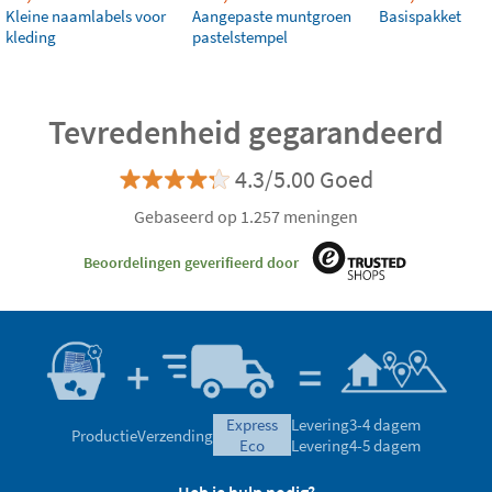
Kleine naamlabels voor
Aangepaste muntgroen
Basispakket
kleding
pastelstempel
Tevredenheid gegarandeerd
4.3/5.00 Goed
Gebaseerd op 1.257 meningen
Beoordelingen geverifieerd door
express
Levering
3-4 dagem
Productie
Verzending
eco
Levering
4-5 dagem