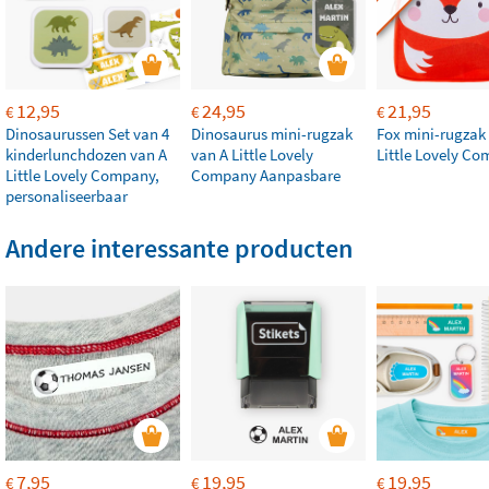
12,95
24,95
21,95
€
€
€
Dinosaurussen Set van 4
Dinosaurus mini-rugzak
Fox mini-rugzak
kinderlunchdozen van A
van A Little Lovely
Little Lovely C
Little Lovely Company,
Company Aanpasbare
personaliseerbaar
Andere interessante producten
7,95
19,95
19,95
€
€
€