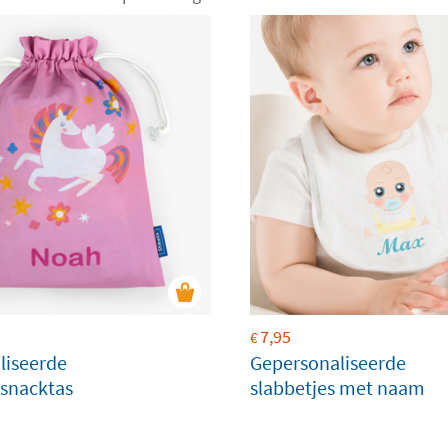
7,95
€
liseerde
Gepersonaliseerde
snacktas
slabbetjes met naam