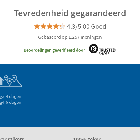
Tevredenheid gegarandeerd
4.3/5.00 Goed
Gebaseerd op 1.257 meningen
Beoordelingen geverifieerd door
g
3-4 dagem
g
4-5 dagem
er stikets
100% zeker