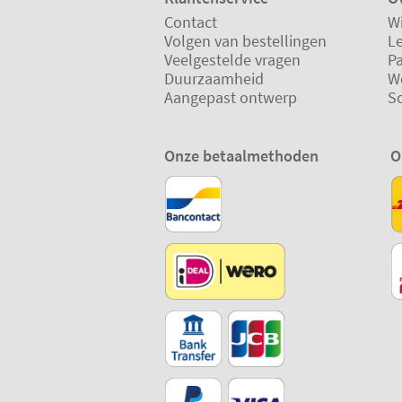
Contact
Wi
Volgen van bestellingen
L
Veelgestelde vragen
P
Duurzaamheid
W
Aangepast ontwerp
S
Onze betaalmethoden
O