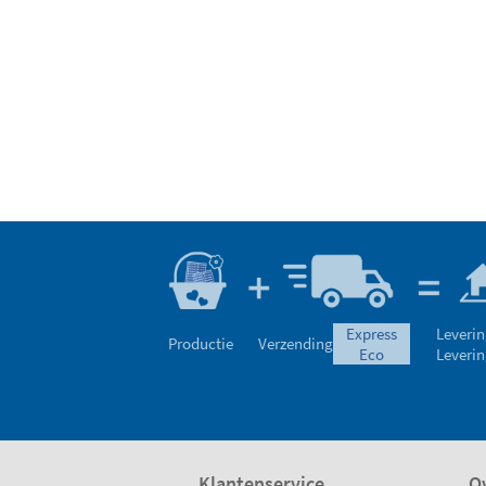
bezittingen
express
Leverin
Productie
Verzending
eco
Leverin
Klantenservice
Ov