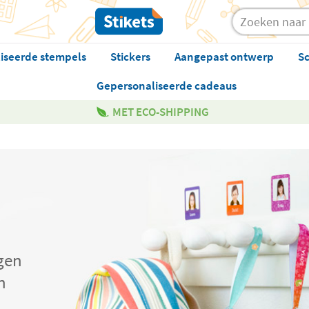
iseerde stempels
Stickers
Aangepast ontwerp
Sc
Gepersonaliseerde cadeaus
MET ECO-SHIPPING
gen
n