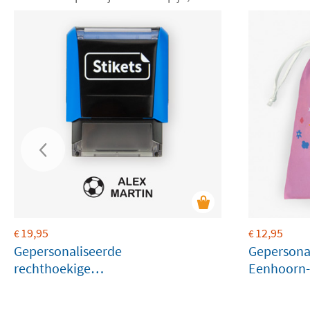
19,95
12,95
€
€
Gepersonaliseerde
Gepersona
rechthoekige
Eenhoorn-
naamstempel voor
kleding en