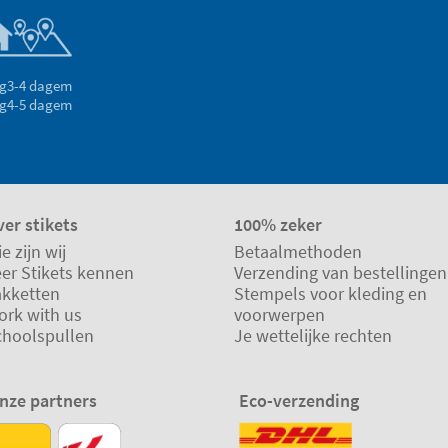
g
3-4 dagem
g
4-5 dagem
er stikets
100% zeker
e zijn wij
Betaalmethoden
eer Stikets kennen
Verzending van bestellingen
akketten
Stempels voor kleding en
ork with us
voorwerpen
choolspullen
Je wettelijke rechten
nze partners
Eco-verzending