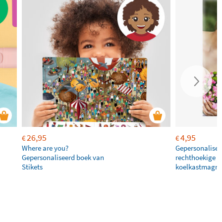
26,95
4,95
€
€
Where are you?
Gepersonalisee
Gepersonaliseerd boek van
rechthoekige
Stikets
koelkastmagne