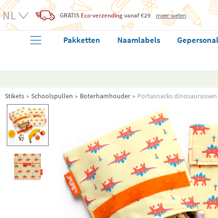
GRATIS
Eco-verzending
vanaf €29
meer weten
Pakketten
Naamlabels
Gepersonal
Stikets
Schoolspullen
Boterhamhouder
Portasnacks dinosaurussen