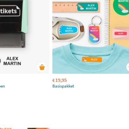
19,95
€
oen
Basispakket