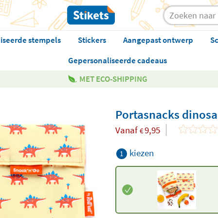
iseerde stempels
Stickers
Aangepast ontwerp
Sc
Gepersonaliseerde cadeaus
MET ECO-SHIPPING
Portasnacks dinos
Vanaf
9,95
€
kiezen
1