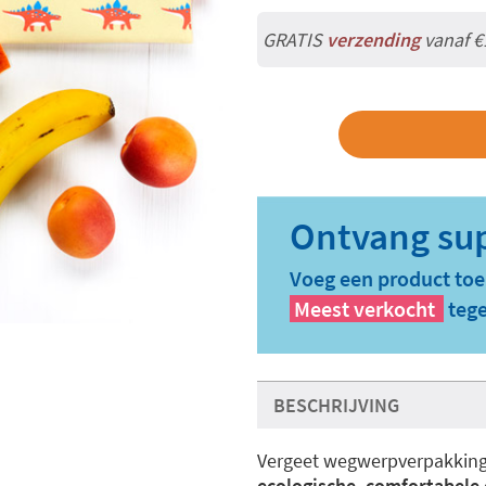
GRATIS
verzending
vanaf €
Voeg een product toe
Meest verkocht
tege
BESCHRIJVING
Vergeet wegwerpverpakkinge
ecologische, comfortabele