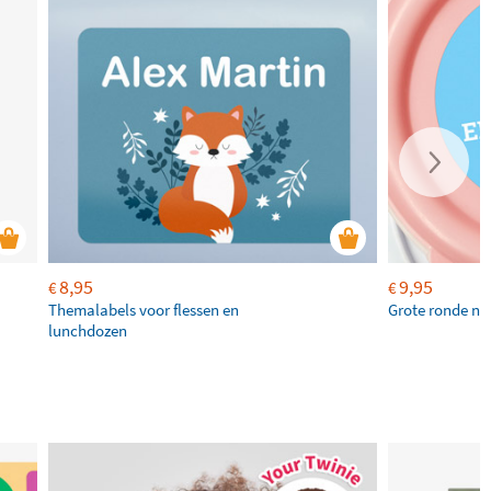
8,95
9,95
€
€
Themalabels voor flessen en
Grote ronde na
lunchdozen