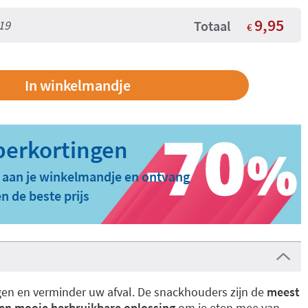
9,95
19
Totaal
€
 aan je winkelmandje en ontvang
n de beste prijs
n en verminder uw afval. De snackhouders zijn de
meest
 en mooie herbruikbare oplossing
om je eten mee van