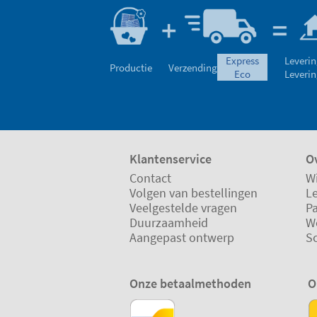
express
Leverin
Productie
Verzending
eco
Leverin
Klantenservice
Ov
Contact
Wi
Volgen van bestellingen
L
Veelgestelde vragen
P
Duurzaamheid
W
Aangepast ontwerp
S
Onze betaalmethoden
O