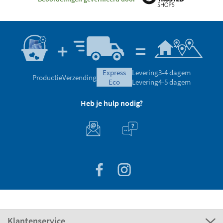
express
Levering
3-4 dagem
Productie
Verzending
eco
Levering
4-5 dagem
Heb je hulp nodig?
Klantenservice