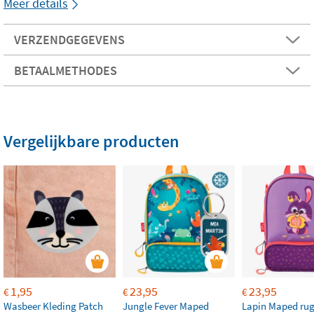
Meer details
VERZENDGEGEVENS
BETAALMETHODES
Vergelijkbare producten
1,95
23,95
23,95
€
€
€
Wasbeer Kleding Patch
Jungle Fever Maped
Lapin Maped ru