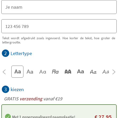
Tekst wordt afgedrukt zoals ingevoerd. Hoe korter de tekst, hoe groter de
lettergrootte.
2
Lettertype
3
kiezen
GRATIS
verzending
vanaf €19
€
27,95
Met 1 gepersonaliseerd naamplaatje!