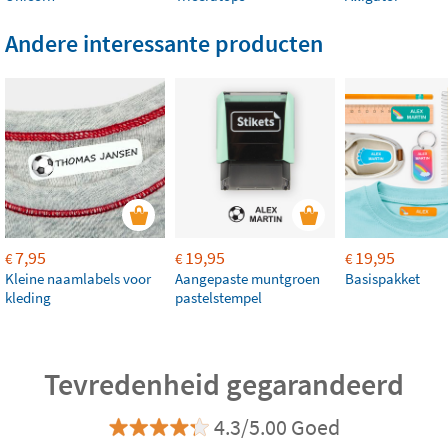
Andere interessante producten
7,95
19,95
19,95
€
€
€
Kleine naamlabels voor
Aangepaste muntgroen
Basispakket
kleding
pastelstempel
Tevredenheid gegarandeerd
4.3/5.00 Goed