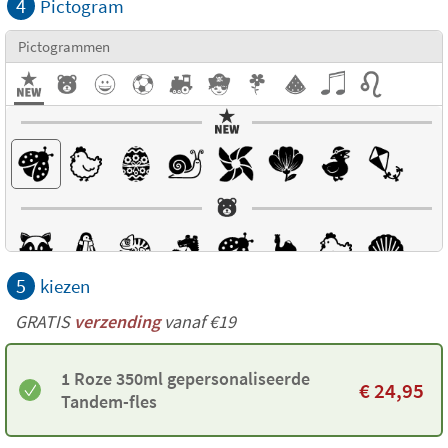
4
Pictogram
Pictogrammen
5
kiezen
GRATIS
verzending
vanaf €19
1 Roze 350ml gepersonaliseerde
€
24,95
Tandem-fles