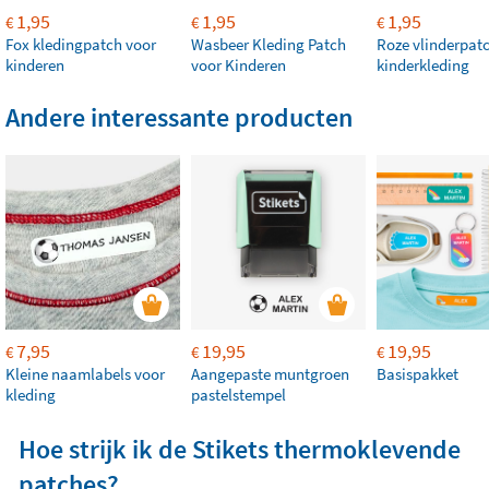
1,95
1,95
1,95
€
€
€
Fox kledingpatch voor
Wasbeer Kleding Patch
Roze vlinderpat
kinderen
voor Kinderen
kinderkleding
Andere interessante producten
7,95
19,95
19,95
€
€
€
Kleine naamlabels voor
Aangepaste muntgroen
Basispakket
kleding
pastelstempel
Hoe strijk ik de Stikets thermoklevende
patches?