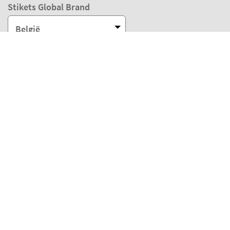
Stikets Global Brand
België
Onze betaalmethoden
Onze partners