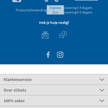
express
Levering
3-4 dagem
Productie
Verzending
eco
Levering
4-5 dagem
Heb je hulp nodig?
Klantenservice
Over stikets
100% zeker