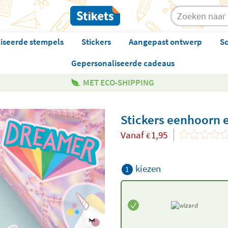
iseerde stempels
Stickers
Aangepast ontwerp
Sc
Gepersonaliseerde cadeaus
MET ECO-SHIPPING
Stickers eenhoorn 
Vanaf
1,95
€
kiezen
1