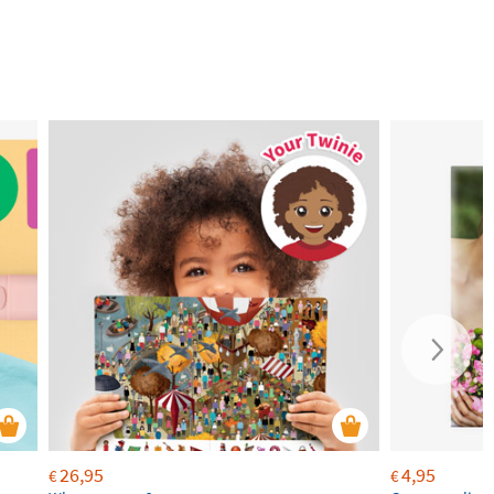
26,95
4,95
€
€