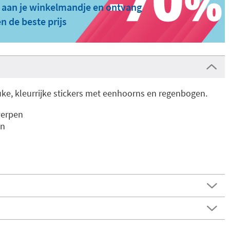
 aan je winkelmandje en ontvang
n de beste prijs
uke, kleurrijke stickers met eenhoorns en regenbogen.
werpen
en