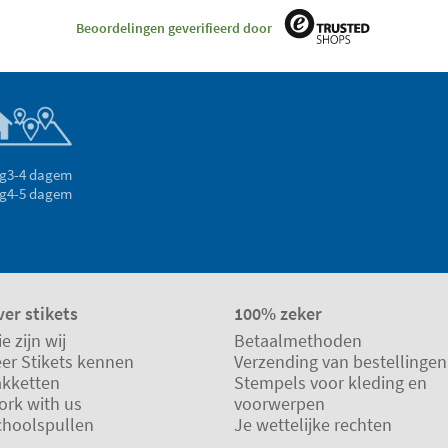
Beoordelingen geverifieerd door
g
3-4 dagem
g
4-5 dagem
er stikets
100% zeker
e zijn wij
Betaalmethoden
eer Stikets kennen
Verzending van bestellingen
akketten
Stempels voor kleding en
ork with us
voorwerpen
choolspullen
Je wettelijke rechten