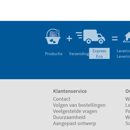
express
Leverin
Productie
Verzending
eco
Leverin
Klantenservice
Ov
Contact
Wi
Volgen van bestellingen
L
Veelgestelde vragen
P
Duurzaamheid
W
Aangepast ontwerp
S