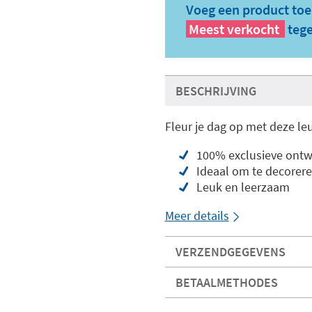
Voeg een product toe
Meest verkocht
tege
BESCHRIJVING
Fleur je dag op met deze le
100% exclusieve ont
Ideaal om te decorer
Leuk en leerzaam
Meer details
VERZENDGEGEVENS
BETAALMETHODES