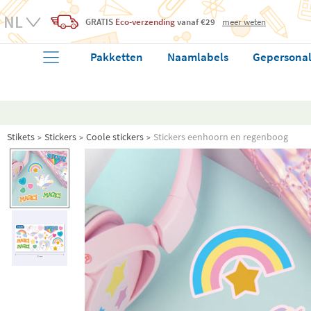
GRATIS
Eco-verzending
vanaf €29
meer weten
Pakketten
Naamlabels
Gepersonal
Stikets
Stickers
Coole stickers
Stickers eenhoorn en regenboog