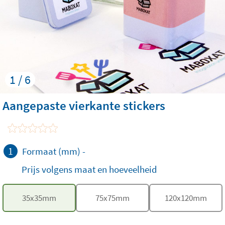
1 / 6
Aangepaste vierkante stickers
1
Formaat (mm)
-
Prijs volgens maat en hoeveelheid
35
x
35
mm
75
x
75
mm
120
x
120
mm