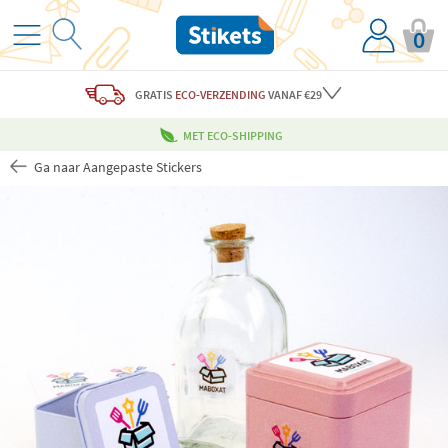
0
GRATIS
ECO-VERZENDING
VANAF €29
MET ECO-SHIPPING
Ga naar Aangepaste Stickers