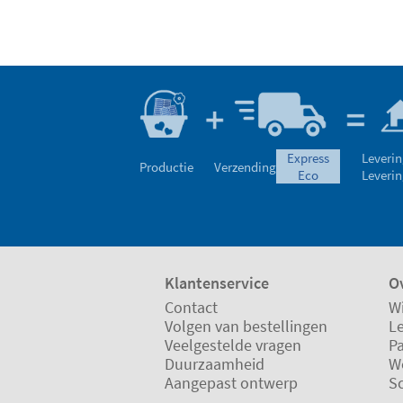
express
Leverin
Productie
Verzending
eco
Leverin
Klantenservice
Ov
Contact
Wi
Volgen van bestellingen
L
Veelgestelde vragen
P
Duurzaamheid
W
Aangepast ontwerp
S