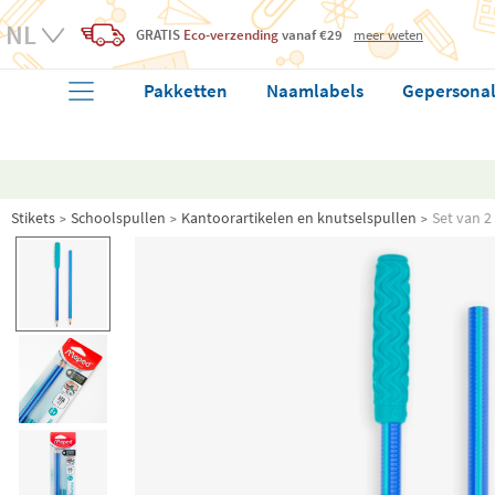
GRATIS
Eco-verzending
vanaf €29
meer weten
Pakketten
Naamlabels
Gepersonal
Stikets
Schoolspullen
Kantoorartikelen en knutselspullen
Set van 