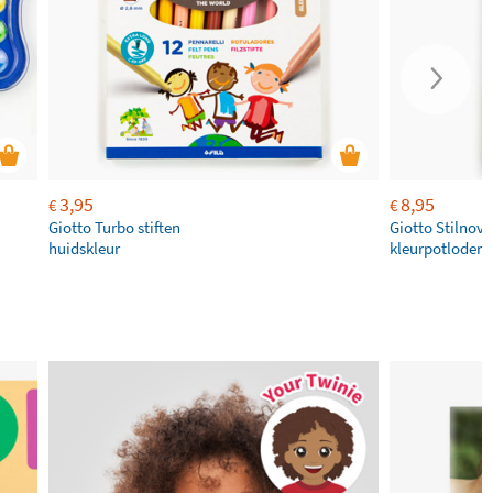
3,95
8,95
€
€
Giotto Turbo stiften
Giotto Stilnovo
huidskleur
kleurpotloden 