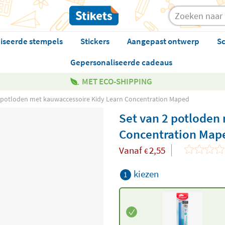
iseerde stempels
Stickers
Aangepast ontwerp
Sc
Gepersonaliseerde cadeaus
MET ECO-SHIPPING
2 potloden met kauwaccessoire Kidy Learn Concentration Maped
Set van 2 potloden
Concentration Map
Vanaf
2,55
€
kiezen
1