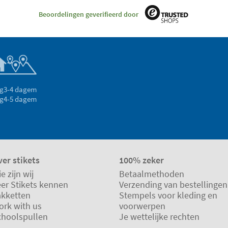
Beoordelingen geverifieerd door
g
3-4 dagem
g
4-5 dagem
er stikets
100% zeker
e zijn wij
Betaalmethoden
eer Stikets kennen
Verzending van bestellingen
akketten
Stempels voor kleding en
ork with us
voorwerpen
choolspullen
Je wettelijke rechten