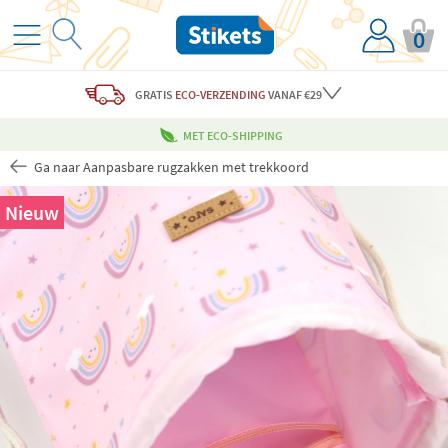
0
GRATIS
ECO-VERZENDING
VANAF €29
MET ECO-SHIPPING
Ga naar Aanpasbare rugzakken met trekkoord
Nieuw