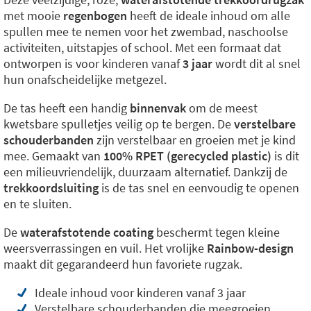
met mooie
regenbogen
heeft de ideale inhoud om alle
spullen mee te nemen voor het zwembad, naschoolse
activiteiten, uitstapjes of school. Met een formaat dat
ontworpen is voor kinderen vanaf
3 jaar
wordt dit al snel
hun onafscheidelijke metgezel.
De tas heeft een handig
binnenvak
om de meest
kwetsbare spulletjes veilig op te bergen. De
verstelbare
schouderbanden
zijn verstelbaar en groeien met je kind
mee. Gemaakt van
100% RPET (gerecycled plastic)
is dit
een milieuvriendelijk, duurzaam alternatief. Dankzij de
trekkoordsluiting
is de tas snel en eenvoudig te openen
en te sluiten.
De
waterafstotende coating
beschermt tegen kleine
weersverrassingen en vuil. Het vrolijke
Rainbow-design
maakt dit gegarandeerd hun favoriete rugzak.
Ideale inhoud voor kinderen vanaf 3 jaar
Verstelbare schouderbanden die meegroeien