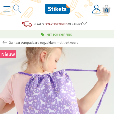
0
GRATIS
ECO-VERZENDING
VANAF €29
MET ECO-SHIPPING
Ga naar Aanpasbare rugzakken met trekkoord
Nieuw