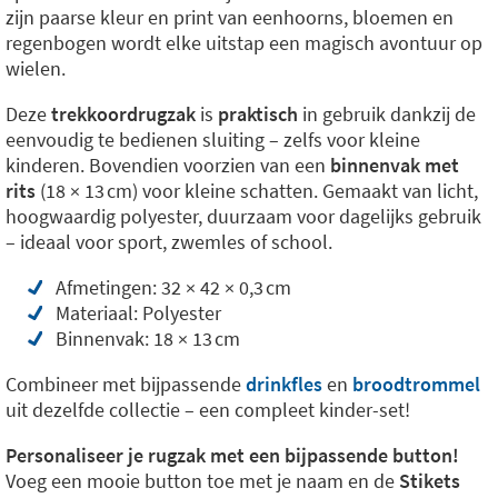
zijn paarse kleur en print van eenhoorns, bloemen en
regenbogen wordt elke uitstap een magisch avontuur op
wielen.
Deze
trekkoordrugzak
is
praktisch
in gebruik dankzij de
eenvoudig te bedienen sluiting – zelfs voor kleine
kinderen. Bovendien voorzien van een
binnenvak met
rits
(18 × 13 cm) voor kleine schatten. Gemaakt van licht,
hoogwaardig polyester, duurzaam voor dagelijks gebruik
– ideaal voor sport, zwemles of school.
Afmetingen: 32 × 42 × 0,3 cm
Materiaal: Polyester
Binnenvak: 18 × 13 cm
Combineer met bijpassende
drinkfles
en
broodtrommel
uit dezelfde collectie – een compleet kinder-set!
Personaliseer je rugzak met een bijpassende button!
Voeg een mooie button toe met je naam en de
Stikets