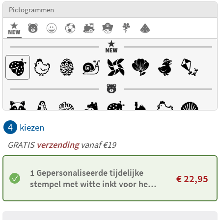
Pictogrammen
4
kiezen
GRATIS
verzending
vanaf €19
1 Gepersonaliseerde tijdelijke
€
22,95
stempel met witte inkt voor het
markeren van kleding en spullen