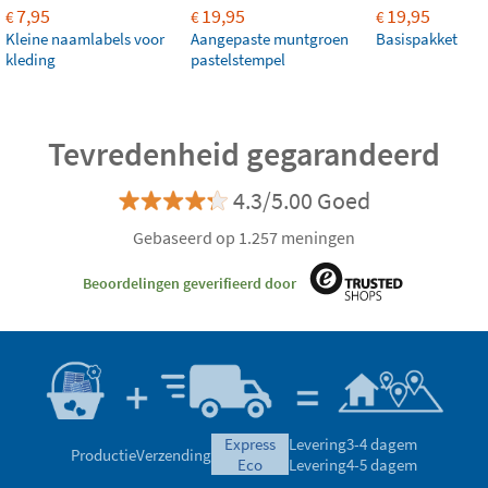
7,95
19,95
19,95
€
€
€
Kleine naamlabels voor
Aangepaste muntgroen
Basispakket
kleding
pastelstempel
Tevredenheid gegarandeerd
4.3/5.00 Goed
Gebaseerd op 1.257 meningen
Beoordelingen geverifieerd door
express
Levering
3-4 dagem
Productie
Verzending
eco
Levering
4-5 dagem