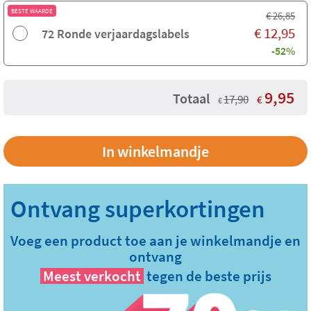
BESTE WAARDE
€
26,85
€
12,95
72 Ronde verjaardagslabels
-52%
9,95
Totaal
17,90
€
€
Voeg een product toe aan je winkelmandje en
ontvang
Meest verkocht
tegen de beste prijs