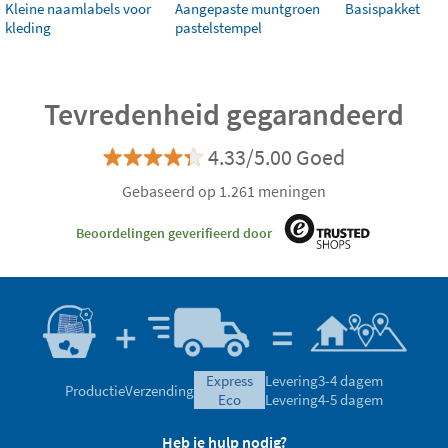
Kleine naamlabels voor
Aangepaste muntgroen
Basispakket
kleding
pastelstempel
Tevredenheid gegarandeerd
4.33/5.00 Goed
Gebaseerd op 1.261 meningen
Beoordelingen geverifieerd door
express
Levering
3-4 dagem
Productie
Verzending
eco
Levering
4-5 dagem
Heb je hulp nodig?