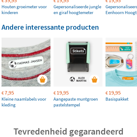
39,95
19,95
19,95
€
€
€
Houten groeimeter voor
Gepersonaliseerde jungle
Gepersonaliseer
kinderen
en giraf hoogtemeter
Eenhoorn Hoogt
Andere interessante producten
7,95
19,95
19,95
€
€
€
Kleine naamlabels voor
Aangepaste muntgroen
Basispakket
kleding
pastelstempel
Tevredenheid gegarandeerd