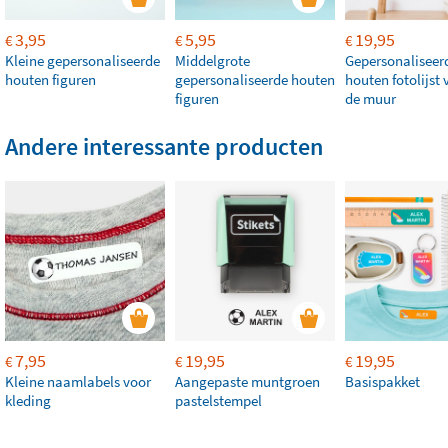
3,95
5,95
19,95
€
€
€
Kleine gepersonaliseerde
Middelgrote
Gepersonaliseer
houten figuren
gepersonaliseerde houten
houten fotolijst
figuren
de muur
Andere interessante producten
7,95
19,95
19,95
€
€
€
Kleine naamlabels voor
Aangepaste muntgroen
Basispakket
kleding
pastelstempel