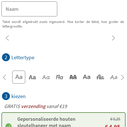
Tekst wordt afgedrukt zoals ingevoerd. Hoe korter de tekst, hoe groter de
lettergrootte.
2
Lettertype
3
kiezen
GRATIS
verzending
vanaf €19
Gepersonaliseerde houten
€
5,25
sleutelhanger met naam
€
4,95