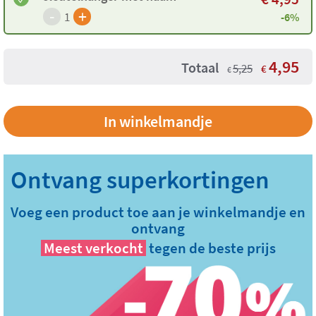
-
+
1
-6%
4,95
Totaal
5,25
€
€
Voeg een product toe aan je winkelmandje en
ontvang
Meest verkocht
tegen de beste prijs