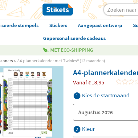
iseerde stempels
Stickers
Aangepast ontwerp
Sc
Gepersonaliseerde cadeaus
MET ECO-SHIPPING
lanners
A4-plannerkalender met Twinies® (12 maanden)
A4-plannerkalender
Vanaf
18,95
€
Kies de startmaand
1
Kleur
2