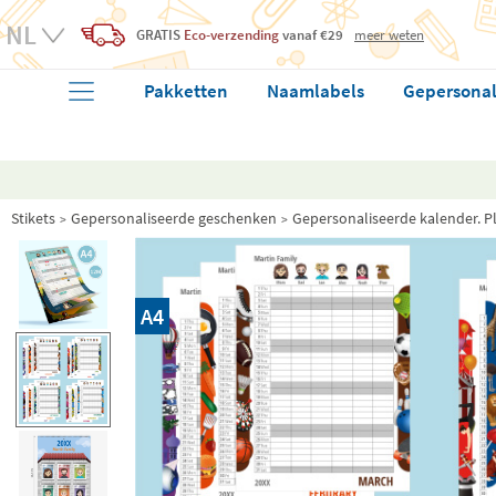
GRATIS
Eco-verzending
vanaf €29
meer weten
Pakketten
Naamlabels
Gepersonal
Stikets
Gepersonaliseerde geschenken
Gepersonaliseerde kalender. P
A4