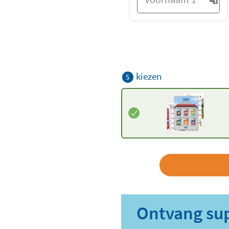
kiezen
5