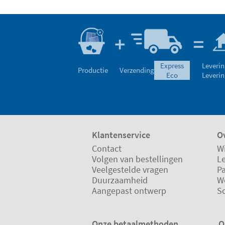
express
Leverin
Productie
Verzending
eco
Leverin
Klantenservice
Ov
Contact
Wi
Volgen van bestellingen
L
Veelgestelde vragen
P
Duurzaamheid
W
Aangepast ontwerp
S
Onze betaalmethoden
O