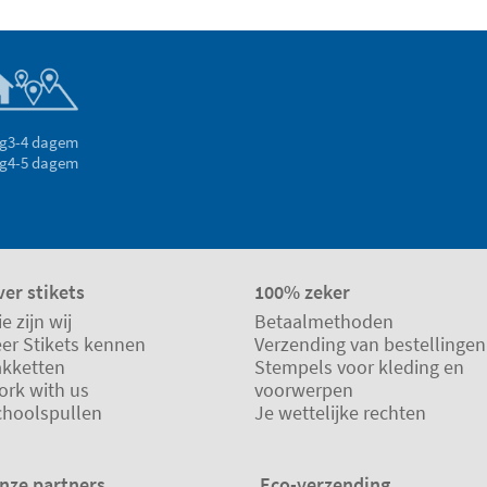
g
3-4 dagem
g
4-5 dagem
er stikets
100% zeker
e zijn wij
Betaalmethoden
eer Stikets kennen
Verzending van bestellingen
akketten
Stempels voor kleding en
ork with us
voorwerpen
choolspullen
Je wettelijke rechten
nze partners
Eco-verzending