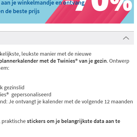
 aan je winkelmandje en ontvang
n de beste prijs
kelijkste, leukste manier met de nieuwe
plannerkalender met de Twinies® van je gezin
. Ontwerp
hem:
k gezinslid
ies®
gepersonaliseerd
and: Je ontvangt je kalender met de volgende 12 maanden
, praktische
stickers om je belangrijkste data aan te