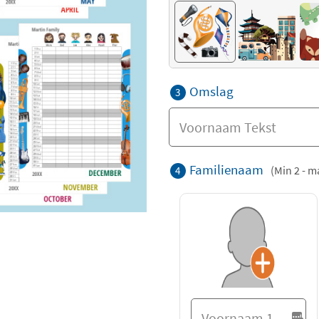
Omslag
3
Familienaam
(Min 2 - m
4