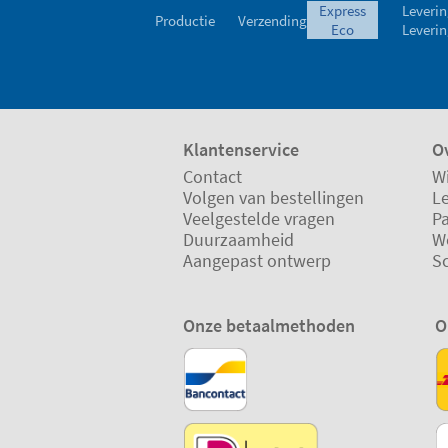
express
Leverin
Productie
Verzending
eco
Leverin
Klantenservice
Ov
Contact
Wi
Volgen van bestellingen
L
Veelgestelde vragen
P
Duurzaamheid
W
Aangepast ontwerp
S
Onze betaalmethoden
O