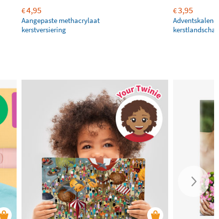
4,95
3,95
€
€
Aangepaste methacrylaat
Adventskalend
kerstversiering
kerstlandscha