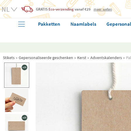
GRATIS
Eco-verzending
vanaf €29
meer weten
Pakketten
Naamlabels
Gepersonal
Stikets
Gepersonaliseerde geschenken
Kerst
Adventskalenders
Pa