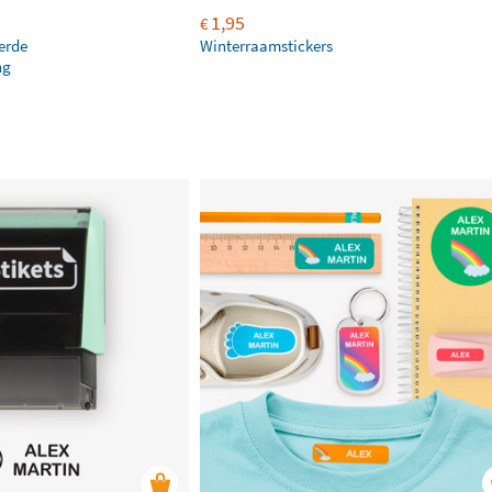
1,95
€
erde
Winterraamstickers
ng