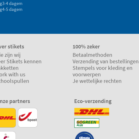
g
3-4 dagem
g
4-5 dagem
er stikets
100% zeker
e zijn wij
Betaalmethoden
eer Stikets kennen
Verzending van bestellingen
akketten
Stempels voor kleding en
ork with us
voorwerpen
choolspullen
Je wettelijke rechten
nze partners
Eco-verzending