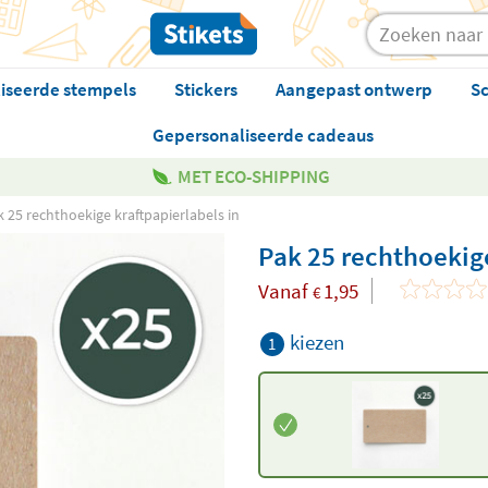
iseerde stempels
Stickers
Aangepast ontwerp
Sc
Gepersonaliseerde cadeaus
MET ECO-SHIPPING
k 25 rechthoekige kraftpapierlabels in
Pak 25 rechthoekige
Vanaf
1,95
€
kiezen
1