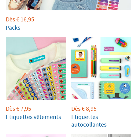
congélateur, au micro-ondes. Personnalisez vos
Stikets
selon vos envies.
Dès
€
16,95
Packs
Dès
€
7,95
Dès
€
8,95
Etiquettes vêtements
Etiquettes
autocollantes