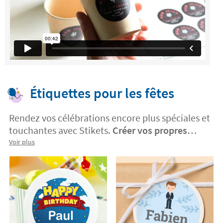
Étiquettes pour les fêtes
Rendez vos célébrations encore plus spéciales et
touchantes avec Stikets.
Créer vos propres
attentions pour vos invités deviendra un jeu
Voir plus
d'enfant avec les étiquettes personnalisées
Stikets
. Sélectionnez un design, téléchargez
votre propre création ou votre photo préférée.
Cela vous permettra de garder un souvenir
inoubliable de cette journée spéciale !