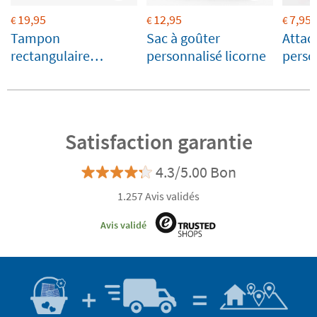
19,95
12,95
7,95
€
€
€
Tampon
Sac à goûter
Attac
rectangulaire
personnalisé licorne
perso
personnalisé pour
ferme
marquer le linge et
les objets
Satisfaction garantie
4.3/5.00 Bon
1.257 Avis validés
Avis validé