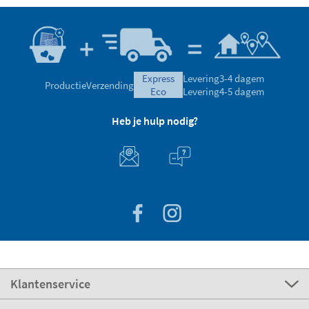
express
Levering
3-4 dagem
Productie
Verzending
eco
Levering
4-5 dagem
Heb je hulp nodig?
Klantenservice