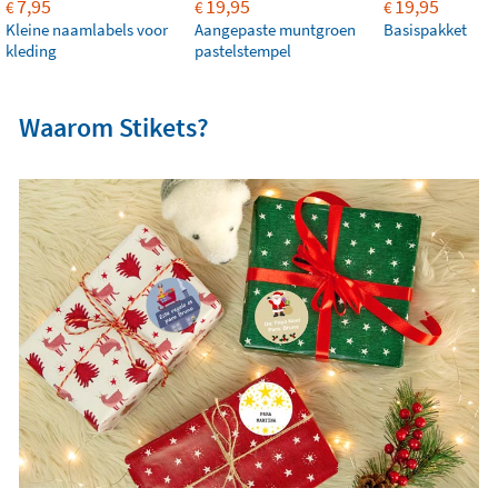
7,95
19,95
19,95
€
€
€
Kleine naamlabels voor
Aangepaste muntgroen
Basispakket
kleding
pastelstempel
Waarom Stikets?