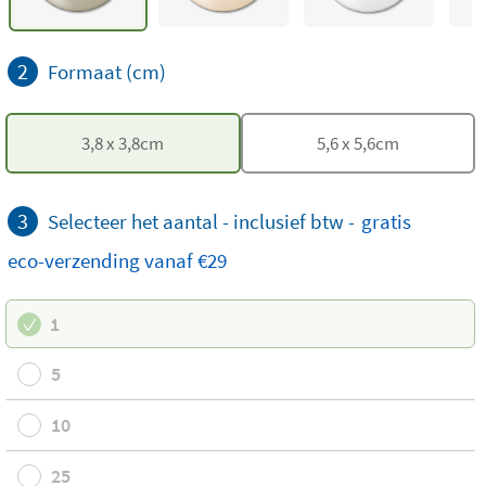
2
Formaat (cm)
3,8
x
3,8
cm
5,6
x
5,6
cm
3
Selecteer het aantal - inclusief btw -
gratis
eco-verzending
vanaf €29
1
5
10
25