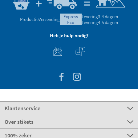
express
Levering
3-4 dagem
Productie
Verzending
eco
Levering
4-5 dagem
Heb je hulp nodig?
Klantenservice
Over stikets
100% zeker