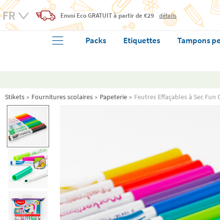
Envoi Eco
GRATUIT
à partir de €29
détails
Packs
Etiquettes
Tampons pe
Stikets
Fournitures scolaires
Papeterie
Feutres Effaçables à Sec Fun