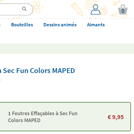
0
e
Bouteilles
Dessins animés
Aimants
 à Sec Fun Colors MAPED
1 Feutres Effaçables à Sec Fun
€
9,95
Colors MAPED