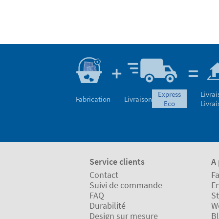
express
Livrai
Fabrication
Livraison
eco
Livrai
Service clients
A
Contact
Fa
Suivi de commande
En
FAQ
St
Durabilité
W
Design sur mesure
B