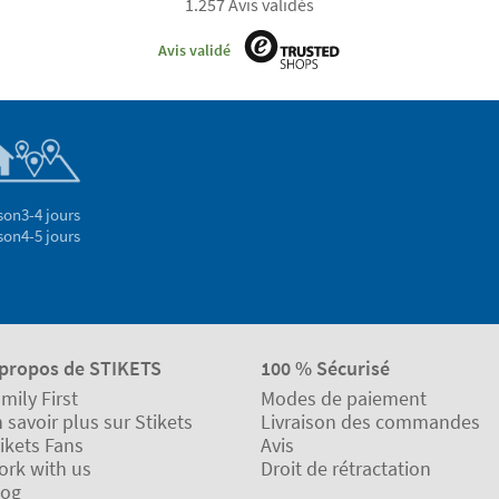
1.257 Avis validés
Avis validé
son
3-4 jours
son
4-5 jours
 propos de STIKETS
100 % Sécurisé
mily First
Modes de paiement
 savoir plus sur Stikets
Livraison des commandes
ikets Fans
Avis
ork with us
Droit de rétractation
log