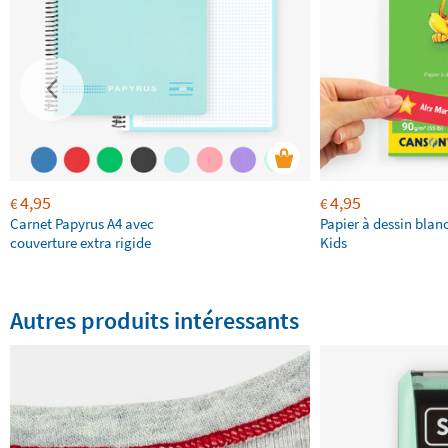
4,95
4,95
€
€
Carnet Papyrus A4 avec
Papier à dessin bla
couverture extra rigide
Kids
Autres produits intéressants