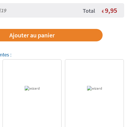
9,95
€19
Total
€
ntes :