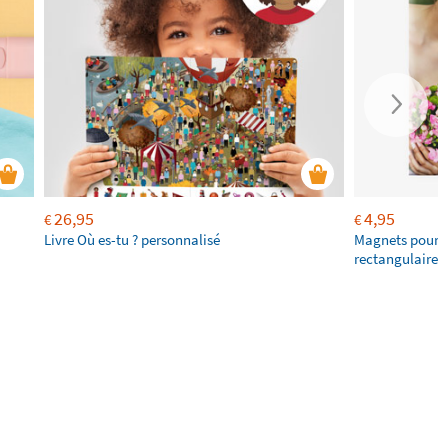
26,95
4,95
€
€
Livre Où es-tu ? personnalisé
Magnets pour f
rectangulaires