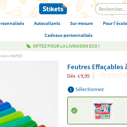
rsonnalisés
Autocollants
Sur mesure
Pour l'écol
Cadeaux personnalisés
OPTEZ POUR LA LIVRAISON ECO !
 Colors MAPED
Feutres Effaçables
Dès
9,95
€
Sélectionnez
1