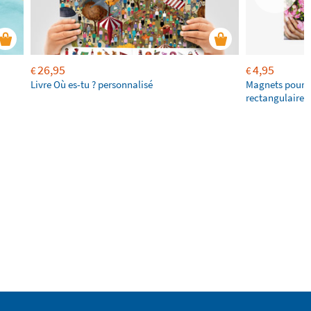
26,95
4,95
€
€
Livre Où es-tu ? personnalisé
Magnets pour f
rectangulaires