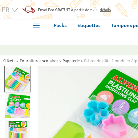
Envoi Eco
GRATUIT
à partir de €29
détails
Packs
Etiquettes
Tampons pe
Stikets
Fournitures scolaires
Papeterie
Blister de pâte à modeler Alp