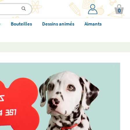
0
e
Bouteilles
Dessins animés
Aimants