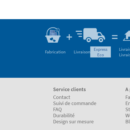
express
Livrai
Fabrication
Livraison
eco
Livrai
Service clients
A
Contact
Fa
Suivi de commande
En
FAQ
St
Durabilité
W
Design sur mesure
B