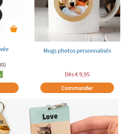
avée
Mugs photos personnalisés
30)
Dès
€
9,95
%
Commander