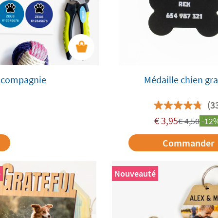
e compagnie
Médaille chien gr
(3
€
3,95
€
4,50
-12
Commander
é
Nouveauté