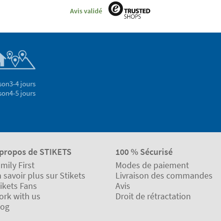
Avis validé
son
3-4 jours
son
4-5 jours
 propos de STIKETS
100 % Sécurisé
mily First
Modes de paiement
 savoir plus sur Stikets
Livraison des commandes
ikets Fans
Avis
ork with us
Droit de rétractation
log