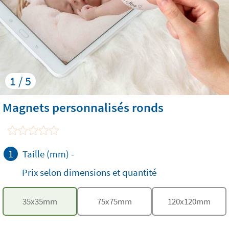
1 / 5
Magnets personnalisés ronds
1
Taille (mm)
-
Prix selon dimensions et quantité
35
x
35
mm
75
x
75
mm
120
x
120
mm