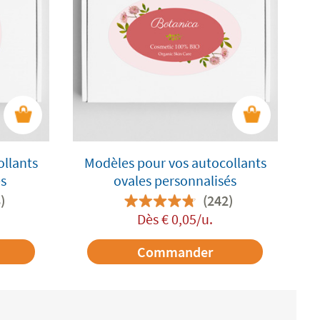
ollants
Modèles pour vos autocollants
és
ovales personnalisés
)
(242)
Dès
€
0,05
/u.
Commander