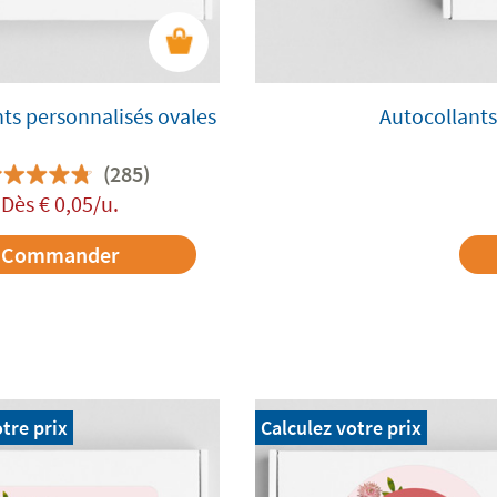
ts personnalisés ovales
Autocollants
(285)
Dès
€
0,05
/u.
Commander
tre prix
Calculez votre prix