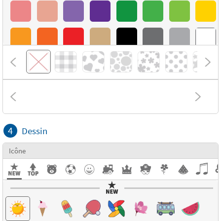
4
Dessin
Icône