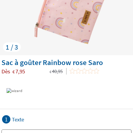
1 / 3
Sac à goûter Rainbow rose Saro
Dès
7,95
40,95
€
€
1
Texte