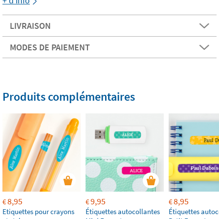
+ d'info
LIVRAISON
MODES DE PAIEMENT
Produits complémentaires
8,95
9,95
8,95
€
€
€
Etiquettes pour crayons
Étiquettes autocollantes
Étiquettes autoc