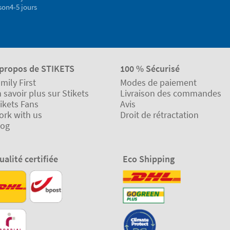
son
4-5 jours
 propos de STIKETS
100 % Sécurisé
mily First
Modes de paiement
 savoir plus sur Stikets
Livraison des commandes
ikets Fans
Avis
ork with us
Droit de rétractation
log
ualité certifiée
Eco Shipping