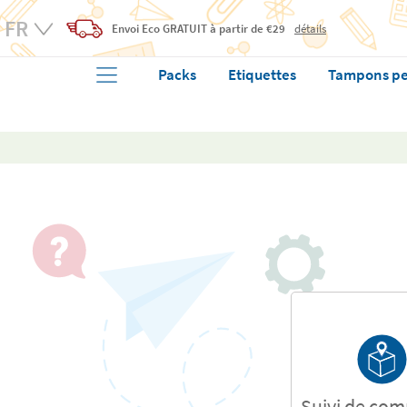
Envoi Eco
GRATUIT
à partir de €29
détails
Packs
Etiquettes
Tampons pe
Suivi de co