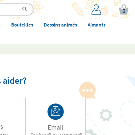
0
e
Bouteilles
Dessins animés
Aimants
 aider?
s
Email
ent