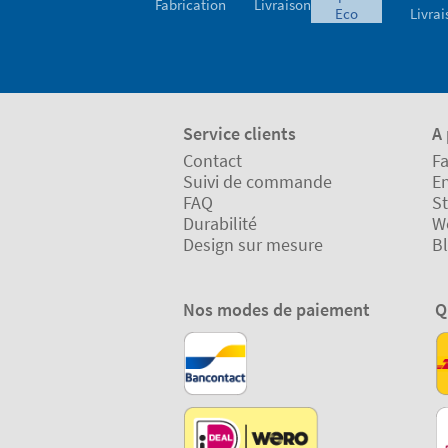
Fabrication
Livraison
eco
Livrai
Service clients
A
Contact
Fa
Suivi de commande
En
FAQ
St
Durabilité
W
Design sur mesure
B
Nos modes de paiement
Q