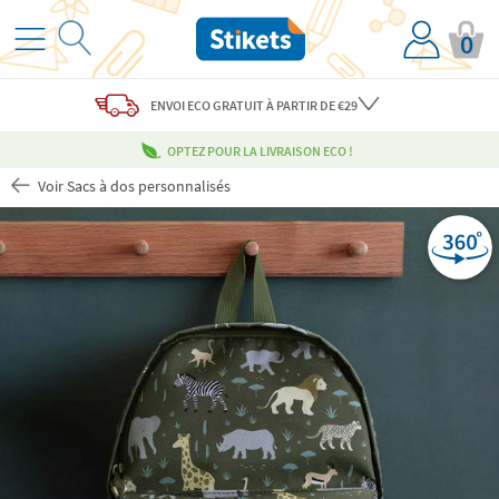
0
ENVOI ECO
GRATUIT
À PARTIR DE €29
OPTEZ POUR LA LIVRAISON ECO !
Voir Sacs à dos personnalisés