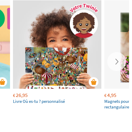
26,95
4,95
€
€
Livre Où es-tu ? personnalisé
Magnets pour f
rectangulaires