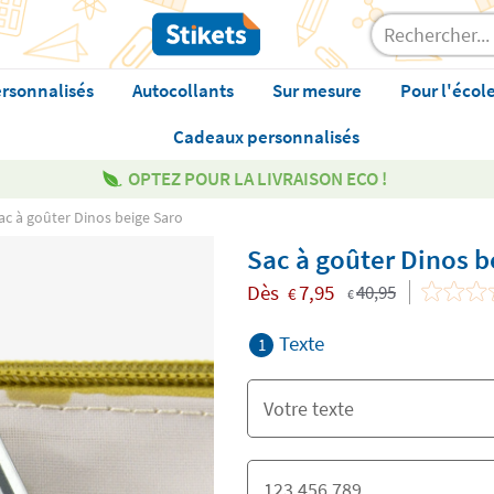
rsonnalisés
Autocollants
Sur mesure
Pour l'écol
Cadeaux personnalisés
OPTEZ POUR LA LIVRAISON ECO !
ac à goûter Dinos beige Saro
Sac à goûter Dinos b
Dès
7,95
40,95
€
€
Texte
1