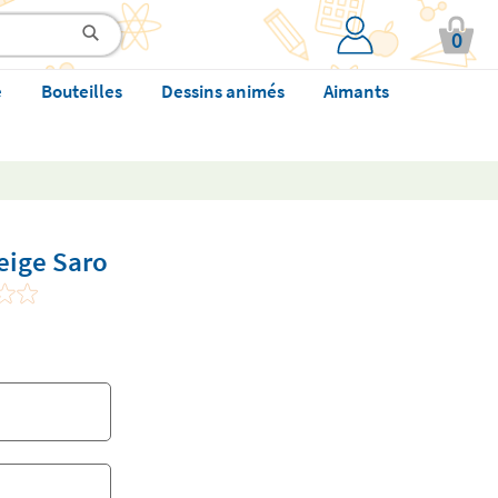
0
e
Bouteilles
Dessins animés
Aimants
eige Saro