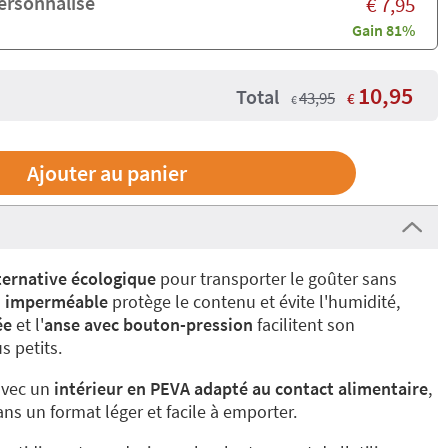
personnalisé
€
7,95
Gain 81%
10,95
Total
43,95
€
€
ternative écologique
pour transporter le goûter sans
u imperméable
protège le contenu et évite l'humidité,
ée
et l'
anse avec bouton-pression
facilitent son
s petits.
avec un
intérieur en PEVA adapté au contact alimentaire
,
 dans un format léger et facile à emporter.