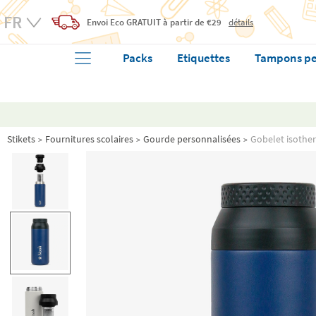
Envoi Eco
GRATUIT
à partir de €29
détails
Packs
Etiquettes
Tampons pe
Stikets
Fournitures scolaires
Gourde personnalisées
Gobelet isothe