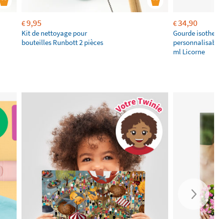
9,95
34,90
€
€
Kit de nettoyage pour
Gourde isothe
bouteilles Runbott 2 pièces
personnalisabl
ml Licorne