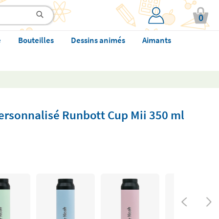
0
e
Bouteilles
Dessins animés
Aimants
ersonnalisé Runbott Cup Mii 350 ml