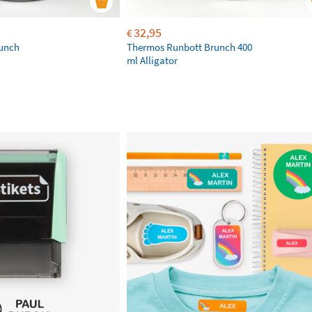
32,95
€
unch
Thermos Runbott Brunch 400
ml Alligator