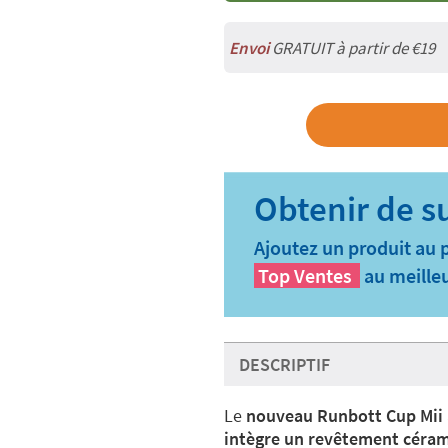
Envoi
GRATUIT à partir de €19
Ajoutez un produit au 
Top Ventes
au meilleu
DESCRIPTIF
Le
nouveau Runbott Cup Mii
intègre un revêtement céram