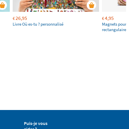
26,95
4,95
€
€
Livre Où es-tu ? personnalisé
Magnets pour f
rectangulaires
Puis-je vous