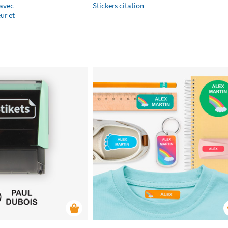
 avec
Stickers citation
ur et