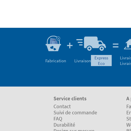
express
Livrai
Fabrication
Livraison
eco
Livrai
Service clients
A
Contact
Fa
Suivi de commande
En
FAQ
St
Durabilité
W
Design sur mesure
B