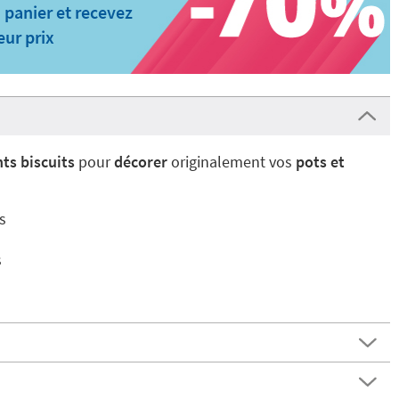
 panier et recevez
eur prix
ts biscuits
pour
décorer
originalement vos
pots et
s
s