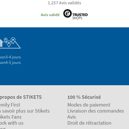
1.257 Avis validés
Avis validé
son
3-4 jours
son
4-5 jours
 propos de STIKETS
100 % Sécurisé
mily First
Modes de paiement
 savoir plus sur Stikets
Livraison des commandes
ikets Fans
Avis
ork with us
Droit de rétractation
log