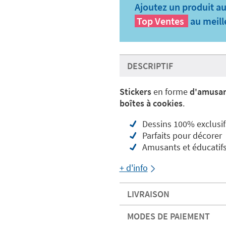
Ajoutez un produit au
Top Ventes
au meill
DESCRIPTIF
Stickers
en forme
d'amusan
boîtes à cookies
.
Dessins 100% exclusif
Parfaits pour décorer
Amusants et éducatif
+ d'info
LIVRAISON
MODES DE PAIEMENT