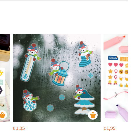
1,95
1,95
€
€