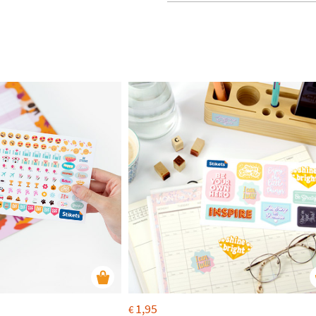
1,95
€